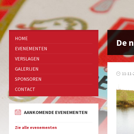
HOME
De n
EVENEMENTEN
VERSLAGEN
GALERIJEN
11-11-
SPONSOREN
CONTACT
AANKOMENDE EVENEMENTEN
Zie alle evenementen