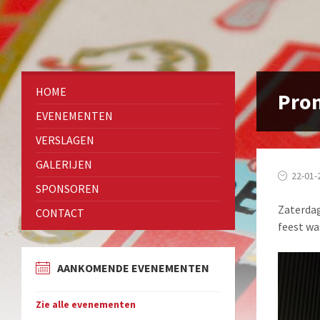
HOME
Pron
EVENEMENTEN
VERSLAGEN
GALERIJEN
22-01-
SPONSOREN
Zaterdag
CONTACT
feest wa
AANKOMENDE EVENEMENTEN
Zie alle evenementen