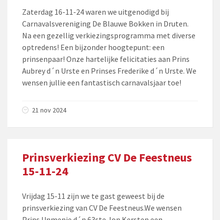
Zaterdag 16-11-24 waren we uitgenodigd bij
Carnavalsvereniging De Blauwe Bokken in Druten.
Na een gezellig verkiezingsprogramma met diverse
optredens! Een bijzonder hoogtepunt: een
prinsenpaar! Onze hartelijke felicitaties aan Prins
Aubrey d´n Urste en Prinses Frederike d´n Urste. We
wensen jullie een fantastisch carnavalsjaar toe!
21 nov 2024
Prinsverkiezing CV De Feestneus
15-11-24
Vrijdag 15-11 zijn we te gast geweest bij de
prinsverkiezing van CV De Feestneus.We wensen
Prins Unmenie d´n 63ste Jon Kersten een