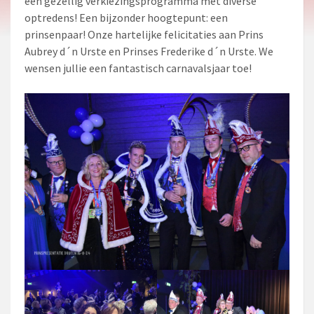
een gezellig verkiezingsprogramma met diverse
optredens! Een bijzonder hoogtepunt: een
prinsenpaar! Onze hartelijke felicitaties aan Prins
Aubrey d´n Urste en Prinses Frederike d´n Urste. We
wensen jullie een fantastisch carnavalsjaar toe!