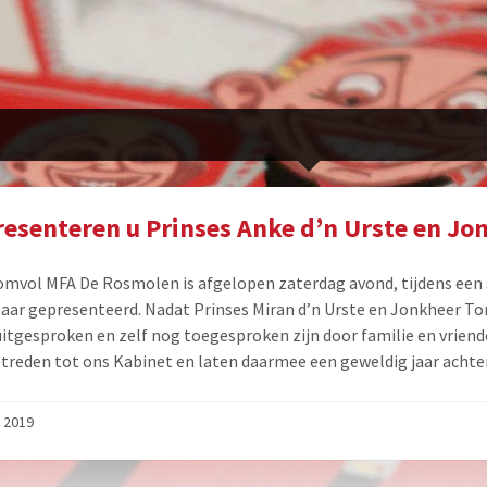
resenteren u Prinses Anke d’n Urste en J
omvol MFA De Rosmolen is afgelopen zaterdag avond, tijdens een 
aar gepresenteerd. Nadat Prinses Miran d’n Urste en Jonkheer 
itgesproken en zelf nog toegesproken zijn door familie en vriende
etreden tot ons Kabinet en laten daarmee een geweldig jaar achte
 2019