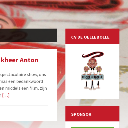
CV DE OELLEBOLLE
onkheer Anton
spectaculaire show, ons
Tomas een bedankwoord
n middels een film, zijn
r
[…]
SPONSOR