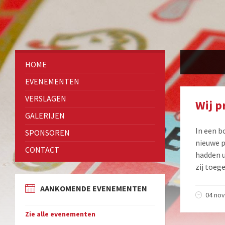
HOME
EVENEMENTEN
VERSLAGEN
Wij p
GALERIJEN
In een b
SPONSOREN
nieuwe p
CONTACT
hadden u
zij toeg
AANKOMENDE EVENEMENTEN
04 nov
Zie alle evenementen